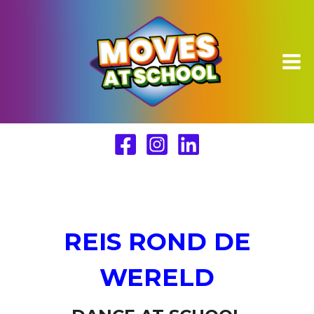
Ga
naar
de
inhoud
REIS ROND
DE
WERELD