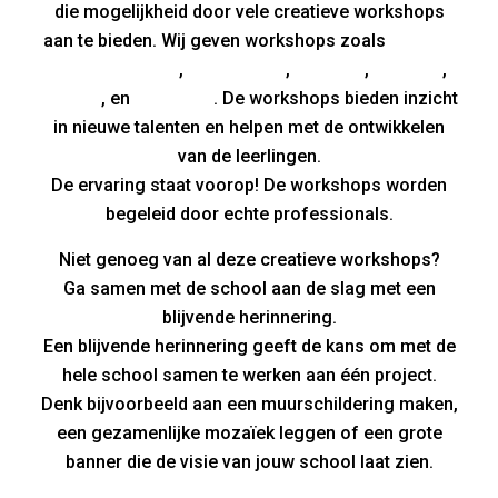
die mogelijkheid door vele creatieve workshops
aan te bieden. Wij geven workshops zoals
cartoon
tekenen,
graffiti
,
verf smijten
,
mozaïek
,
printpret
,
printlab
, en
nature art
. De workshops bieden inzicht
in nieuwe talenten en helpen met de ontwikkelen
van de leerlingen.
De ervaring staat voorop! De workshops worden
begeleid door echte professionals.
Niet genoeg van al deze creatieve workshops?
Ga samen met de school aan de slag met een
blijvende herinnering.
Een blijvende herinnering geeft de kans om met de
hele school samen te werken aan één project.
Denk bijvoorbeeld aan een muurschildering maken,
een gezamenlijke mozaïek leggen of een grote
banner die de visie van jouw school laat zien.