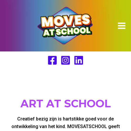
Ga
naar
de
inhoud
ART AT SCHOOL
Creatief bezig zijn is hartstikke goed voor de
ontwikkeling van het kind. MOVESATSCHOOL geeft