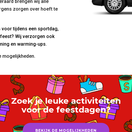
eraard brengen wij alle
rgens zorgen over hoeft te
voor tijdens een sportdag,
feest? Wij verzorgen ook
ening en warming-ups.
 mogelijkheden.
Zoek je leuke activiteiten
voor de feestdagen?
BEKIJK DE MOGELIJKHEDEN