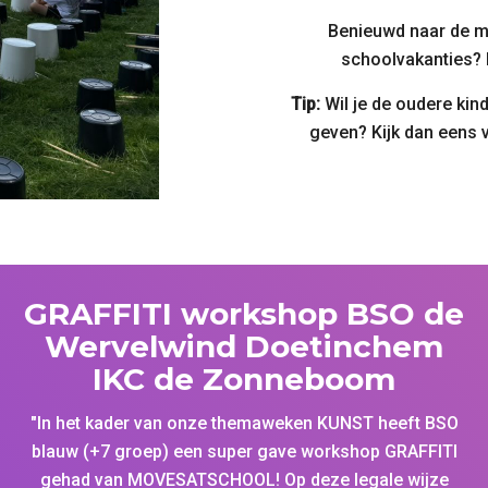
Benieuwd naar de m
schoolvakanties?
Tip:
Wil je de oudere kin
geven? Kijk dan eens 
GRAFFITI workshop BSO de
Wervelwind Doetinchem
IKC de Zonneboom
"In het kader van onze themaweken KUNST heeft BSO
blauw (+7 groep) een super gave workshop GRAFFITI
gehad van MOVESATSCHOOL! Op deze legale wijze