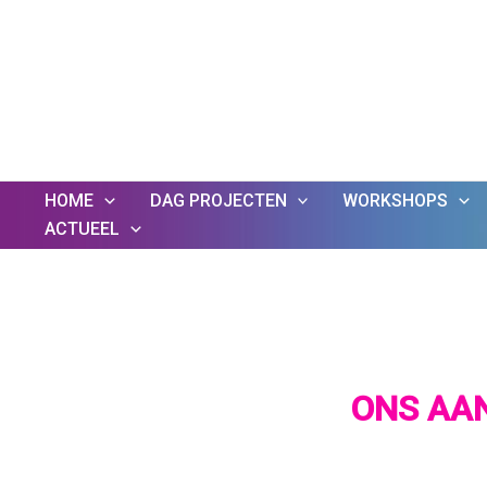
Ga
naar
de
inhoud
HOME
DAG PROJECTEN
WORKSHOPS
ACTUEEL
ONS AA