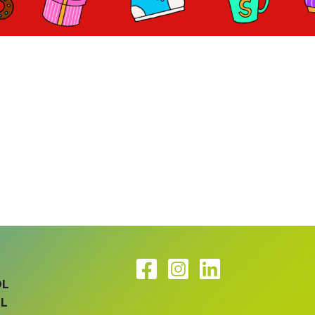
L
OL
L